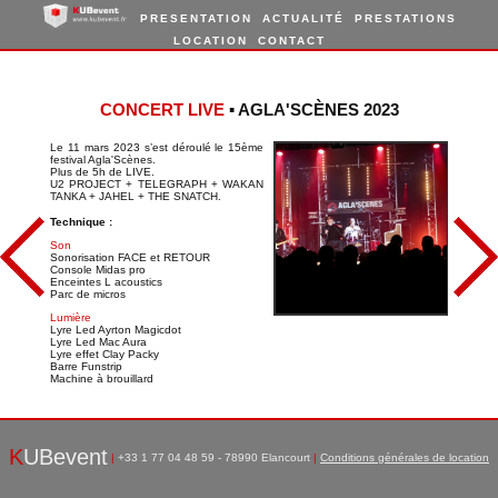
PRESENTATION
ACTUALITÉ
PRESTATIONS
LOCATION
CONTACT
CONCERT LIVE
▪ AGLA'SCÈNES 2023
Le 11 mars 2023 s’est déroulé le 15ème
festival Agla'Scènes.
Plus de 5h de LIVE.
U2 PROJECT + TELEGRAPH + WAKAN
TANKA + JAHEL + THE SNATCH.
Technique :
Son
Sonorisation FACE et RETOUR
Console Midas pro
Enceintes L acoustics
Parc de micros
Lumière
Lyre Led Ayrton Magicdot
Lyre Led Mac Aura
Lyre effet Clay Packy
Barre Funstrip
Machine à brouillard
K
UBevent
|
+33 1 77 04 48 59 - 78990 Elancourt
|
Conditions générales de location